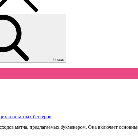
Поиск
ющих и опытных беттеров
исходов матча, предлагаемых букмекером. Она включает основн