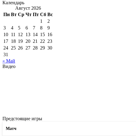
Календарь
Август 2026
Пн
Вт
Ср
Чт
Пт
Сб
Вс
1
2
3
4
5
6
7
8
9
10
11
12
13
14
15
16
17
18
19
20
21
22
23
24
25
26
27
28
29
30
31
« Май
Видео
Предстоящие игры
Матч