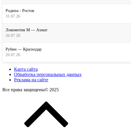
Родина - Ростов
31.07.26
Локомотив М — Ахмат
26.07.26
Рубин — Краснодар
26.07.26
Карта сайта
Обработка персональных данных
Реклама на сайте
Все права защищены© 2025