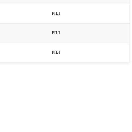
РПЛ
РПЛ
РПЛ