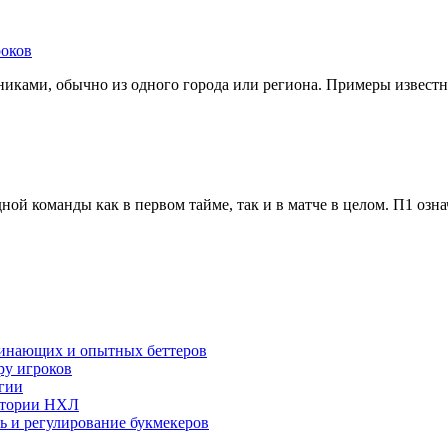
роков
ками, обычно из одного города или региона. Примеры известн
ой команды как в первом тайме, так и в матче в целом. П1 озна
ачинающих и опытных беттеров
ру игроков
егии
истории НХЛ
ть и регулирование букмекеров