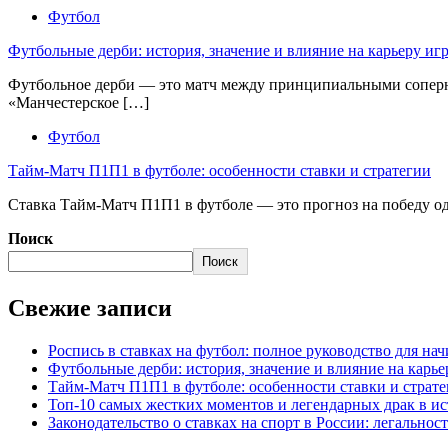
Футбол
Футбольные дерби: история, значение и влияние на карьеру иг
Футбольное дерби — это матч между принципиальными соперни
«Манчестерское […]
Футбол
Тайм-Матч П1П1 в футболе: особенности ставки и стратегии
Ставка Тайм-Матч П1П1 в футболе — это прогноз на победу одн
Поиск
Поиск
Свежие записи
Роспись в ставках на футбол: полное руководство для н
Футбольные дерби: история, значение и влияние на карье
Тайм-Матч П1П1 в футболе: особенности ставки и страт
Топ-10 самых жестких моментов и легендарных драк в 
Законодательство о ставках на спорт в России: легальнос