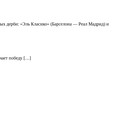
ых дерби: «Эль Класико» (Барселона — Реал Мадрид) и
чает победу […]