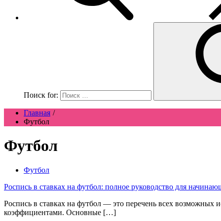
Поиск for:
Главная
Футбол
Футбол
Футбол
Роспись в ставках на футбол: полное руководство для начина
Роспись в ставках на футбол — это перечень всех возможных 
коэффициентами. Основные […]