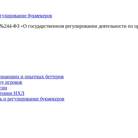
регулирование букмекеров
№244-ФЗ «О государственном регулировании деятельности по ор
ачинающих и опытных беттеров
ру игроков
егии
истории НХЛ
ть и регулирование букмекеров