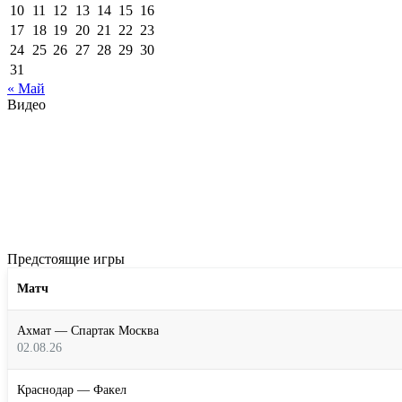
10
11
12
13
14
15
16
17
18
19
20
21
22
23
24
25
26
27
28
29
30
31
« Май
Видео
Предстоящие игры
Матч
Ахмат — Спартак Москва
02.08.26
Краснодар — Факел