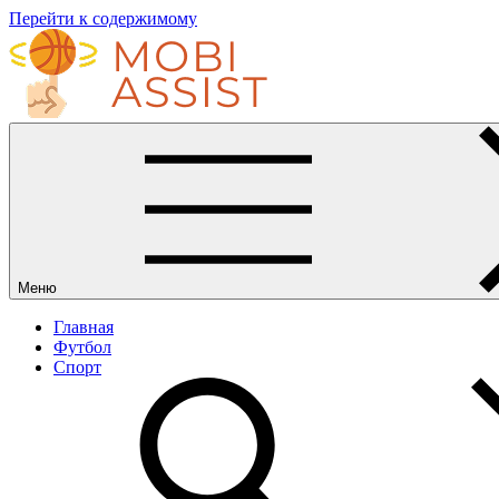
Перейти к содержимому
Меню
Главная
Футбол
Спорт