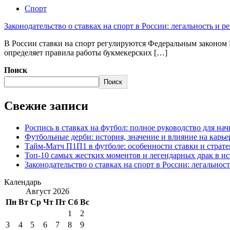
Спорт
Законодательство о ставках на спорт в России: легальность и 
В России ставки на спорт регулируются Федеральным законом 
определяет правила работы букмекерских […]
Поиск
Поиск
Свежие записи
Роспись в ставках на футбол: полное руководство для н
Футбольные дерби: история, значение и влияние на карье
Тайм-Матч П1П1 в футболе: особенности ставки и страт
Топ-10 самых жестких моментов и легендарных драк в 
Законодательство о ставках на спорт в России: легальнос
Календарь
Август 2026
Пн
Вт
Ср
Чт
Пт
Сб
Вс
1
2
3
4
5
6
7
8
9