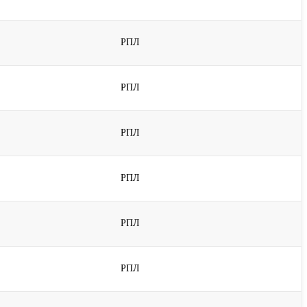
РПЛ
РПЛ
РПЛ
РПЛ
РПЛ
РПЛ